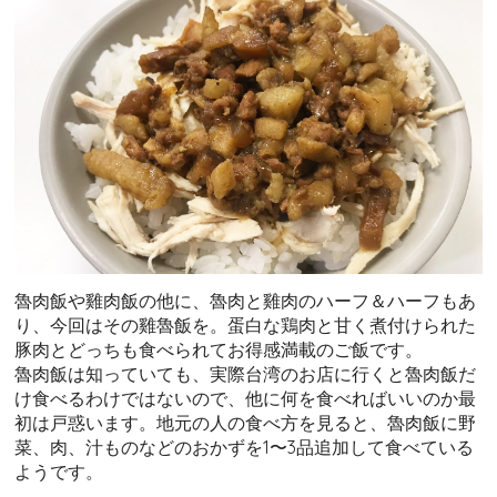
魯肉飯や雞肉飯の他に、魯肉と雞肉のハーフ＆ハーフもあ
り、今回はその雞魯飯を。蛋白な鶏肉と甘く煮付けられた
豚肉とどっちも食べられてお得感満載のご飯です。
魯肉飯は知っていても、実際台湾のお店に行くと魯肉飯だ
け食べるわけではないので、他に何を食べればいいのか最
初は戸惑います。地元の人の食べ方を見ると、魯肉飯に野
菜、肉、汁ものなどのおかずを1〜3品追加して食べている
ようです。