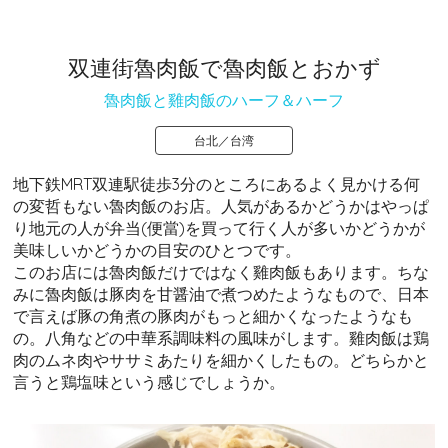
双連街魯肉飯で魯肉飯とおかず
魯肉飯と雞肉飯のハーフ＆ハーフ
台北／台湾
地下鉄MRT双連駅徒歩3分のところにあるよく見かける何
の変哲もない魯肉飯のお店。人気があるかどうかはやっぱ
り地元の人が弁当(便當)を買って行く人が多いかどうかが
美味しいかどうかの目安のひとつです。
このお店には魯肉飯だけではなく雞肉飯もあります。ちな
みに魯肉飯は豚肉を甘醤油で煮つめたようなもので、日本
で言えば豚の角煮の豚肉がもっと細かくなったようなも
の。八角などの中華系調味料の風味がします。雞肉飯は鶏
肉のムネ肉やササミあたりを細かくしたもの。どちらかと
言うと鶏塩味という感じでしょうか。