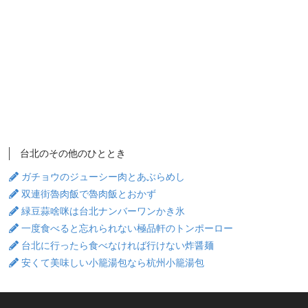
台北のその他のひととき
ガチョウのジューシー肉とあぶらめし
双連街魯肉飯で魯肉飯とおかず
緑豆蒜啥咪は台北ナンバーワンかき氷
一度食べると忘れられない極品軒のトンポーロー
台北に行ったら食べなければ行けない炸醤麺
安くて美味しい小籠湯包なら杭州小籠湯包